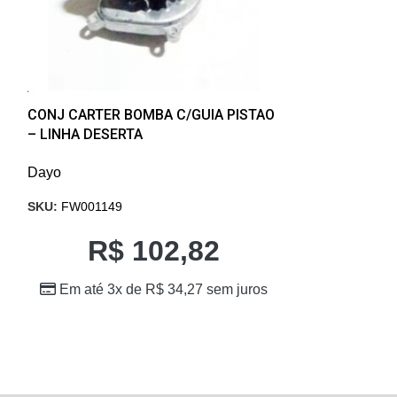
CONJ CARTER BOMBA C/GUIA PISTAO
GAIOLA
– LINHA DESERTA
Dayo
Dayo
SKU:
FW005494
SKU:
FW001149
R
R$
102,82
Em até 1x
Em até 3x de
R$
34,27
sem juros