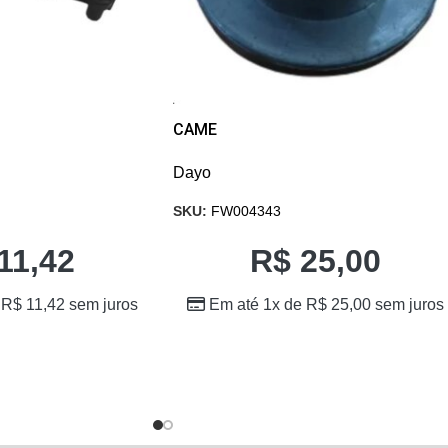
CAME
Dayo
SKU:
FW004343
11,42
R$
25,00
e
R$
11,42
sem juros
Em até 1x de
R$
25,00
sem juros