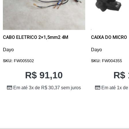
CABO ELETRICO 2×1,5mm2 4M
CAIXA DO MICRO
Dayo
Dayo
SKU:
FW005502
SKU:
FW004355
R$
91,10
R$
Em até 3x de
R$
30,37
sem juros
Em até 1x d