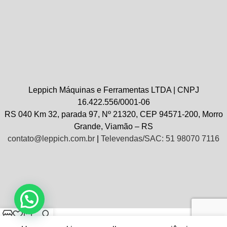
Leppich Máquinas e Ferramentas LTDA | CNPJ
16.422.556/0001-06
RS 040 Km 32, parada 97, Nº 21320, CEP 94571-200, Morro
Grande, Viamão – RS
contato@leppich.com.br
|
Televendas/SAC: 51 98070 7116
Loja
Wishlist
Carrinho
Minha conta