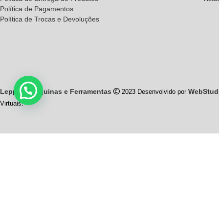
Política de Pagamentos
Política de Trocas e Devoluções
Leppich Máquinas e Ferramentas
WebStud
2023 Desenvolvido por
Virtuais.
Leppich M
RS 040 Km 32, pa
conta