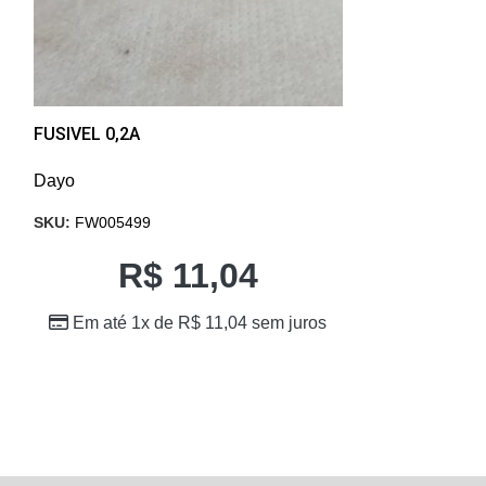
FUSIVEL 0,2A
INTERRUPTOR 
Dayo
Dayo
SKU:
FW005499
SKU:
FW005501
R$
11,04
R
Em até 1x de
R$
11,04
sem juros
Em até 1x