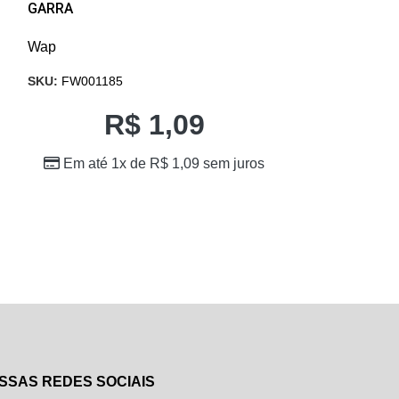
GARRA
Wap
Wap
SKU:
VA90-078
SKU:
FW001185
R$
R$
1,09
Em até 10
Em até 1x de
R$
1,09
sem juros
SSAS REDES SOCIAIS