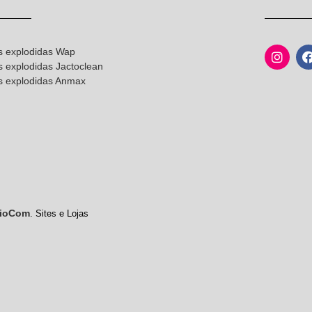
s explodidas Wap
s explodidas Jactoclean
as explodidas Anmax
ioCom
. Sites e Lojas