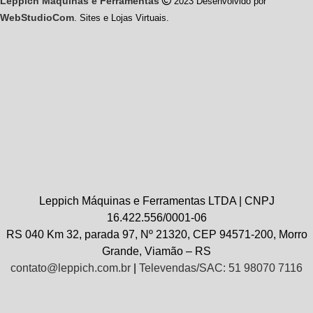
Leppich Máquinas e Ferramentas
2023 Desenvolvido por
WebStudioCom
. Sites e Lojas Virtuais.
Leppich Máquinas e Ferramentas LTDA | CNPJ
16.422.556/0001-06
RS 040 Km 32, parada 97, Nº 21320, CEP 94571-200, Morro
Grande, Viamão – RS
contato@leppich.com.br
|
Televendas/SAC: 51 98070 7116