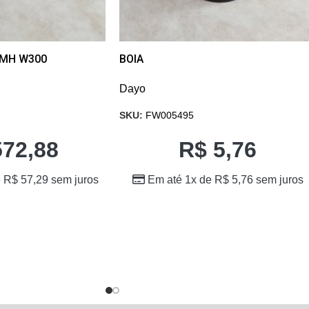
i MH W300
BOIA
Dayo
SKU:
FW005495
72,88
R$
5,76
e
R$
57,29
sem juros
Em até 1x de
R$
5,76
sem juros