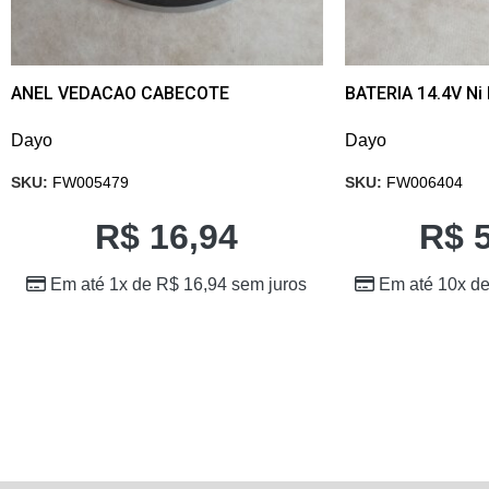
ANEL VEDACAO CABECOTE
BATERIA 14.4V N
Dayo
Dayo
SKU:
FW005479
SKU:
FW006404
R$
16,94
R$
5
Em até 1x de
R$
16,94
sem juros
Em até 10x d