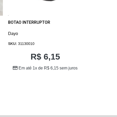
BOTAO INTERRUPTOR
FECHO RAPIDO
Dayo
Dayo
SKU:
31130010
SKU:
FW005482
R$
6,15
R
Em até 1x de
R$
6,15
sem juros
Em até 1x