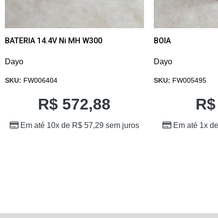
BATERIA 14.4V Ni MH W300
BOIA
Dayo
Dayo
SKU:
FW006404
SKU:
FW005495
R$
572,88
R$
Em até 10x de
R$
57,29
sem juros
Em até 1x d