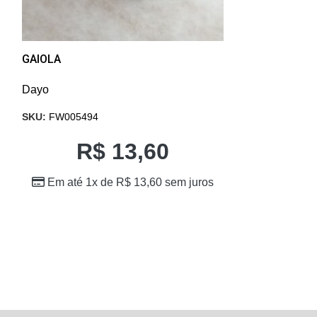
GAIOLA
INTERRUPTOR 
Dayo
Dayo
SKU:
FW005494
SKU:
FW005501
R$
13,60
R
Em até 1x de
R$
13,60
sem juros
Em até 1x