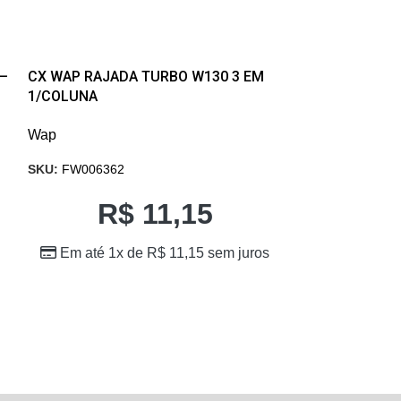
-13%
–
CX WAP RAJADA TURBO W130 3 EM
1/COLUNA
KIT CARENAGE
C/ PORCA
Wap
SKU:
FW006362
Wap
SKU:
FW006043
R$
11,15
R$
3,
Em até 1x de
R$
11,15
sem juros
Em até 1