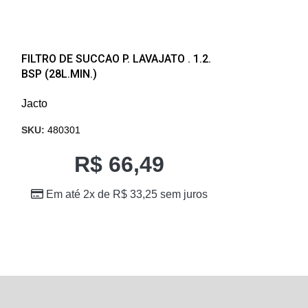
FILTRO DE SUCCAO P. LAVAJATO . 1.2.
Pistola RL.20 P
BSP (28L.MIN.)
Jacto
Jacto
SKU:
750828
SKU:
480301
R$
R$
66,49
Em até 10
Em até 2x de
R$
33,25
sem juros