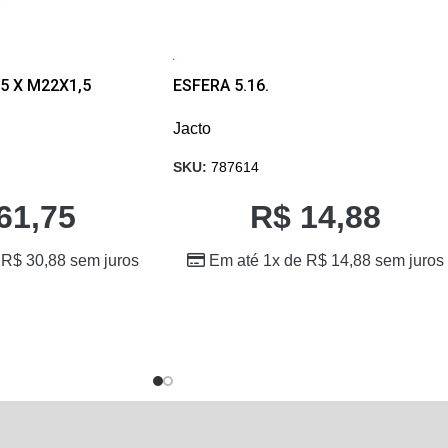
5 X M22X1,5
ESFERA 5.16.
Jacto
SKU:
787614
61,75
R$
14,88
e
R$
30,88
sem juros
Em até 1x de
R$
14,88
sem juros