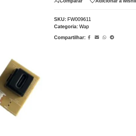
Comparar
Adicionar à wishli
SKU:
FW009611
Categoria:
Wap
Compartilhar: