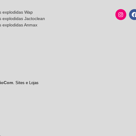
s explodidas Wap
s explodidas Jactoclean
as explodidas Anmax
ioCom
. Sites e Lojas