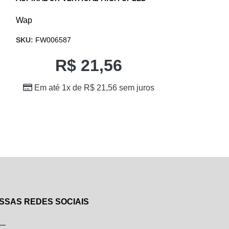
MOTOR UNIVER
Wap
Wap
SKU:
FW006587
SKU:
VA90-078A
R$
21,56
R$
559,
Em até 1x de
R$
21,56
sem juros
Em até 10
SSAS REDES SOCIAIS