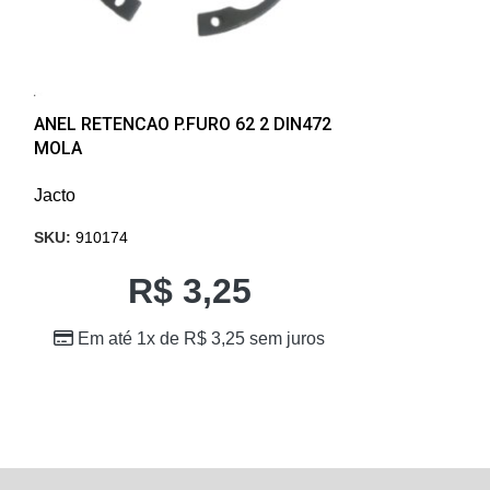
ANEL RETENCAO P.FURO 62 2 DIN472
Chave partida 
MOLA
Jacto
Jacto
SKU:
280347
SKU:
910174
R$
R$
3,25
Em até 10
Em até 1x de
R$
3,25
sem juros