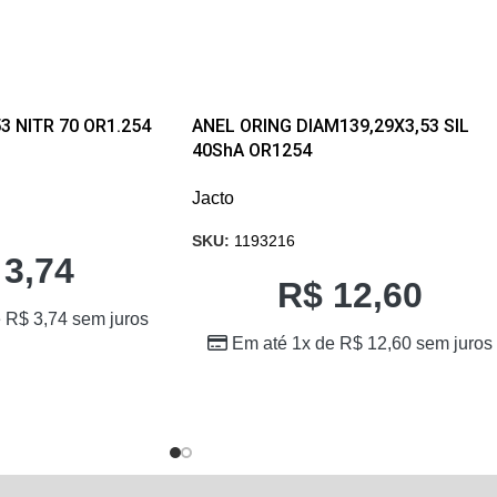
53 NITR 70 OR1.254
ANEL ORING DIAM139,29X3,53 SIL
40ShA OR1254
Jacto
SKU:
1193216
3,74
R$
12,60
e
R$
3,74
sem juros
Em até 1x de
R$
12,60
sem juros