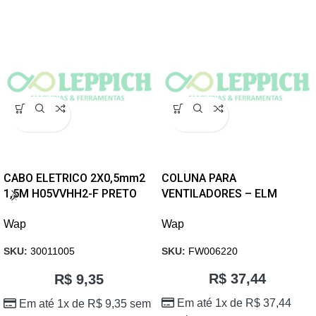
CABO ELETRICO 2X0,5mm2
COLUNA PARA
1,5M H05VVHH2-F PRETO
VENTILADORES – ELM
VENTILADOR
Wap
Wap
SKU:
FW006220
SKU:
30011005
R$
37,44
R$
9,35
Em até 1x de
R$
37,44
Em até 1x de
R$
9,35
sem