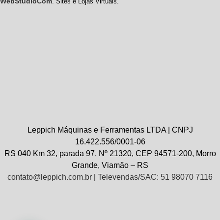
WebStudioCom
. Sites e Lojas Virtuais.
Leppich Máquinas e Ferramentas LTDA | CNPJ
16.422.556/0001-06
RS 040 Km 32, parada 97, Nº 21320, CEP 94571-200, Morro
Grande, Viamão – RS
contato@leppich.com.br
|
Televendas/SAC: 51 98070 7116