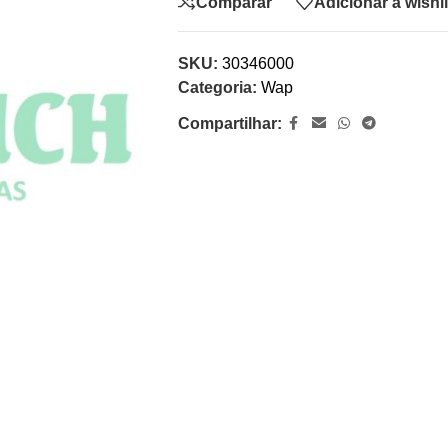
Comparar
Adicionar à wishli
SKU:
30346000
Categoria:
Wap
Compartilhar: