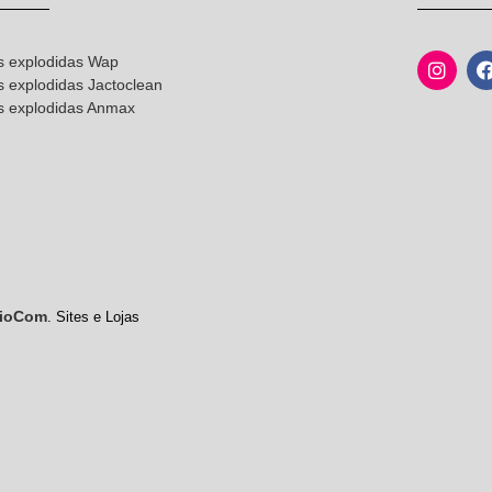
s explodidas Wap
s explodidas Jactoclean
as explodidas Anmax
ioCom
. Sites e Lojas