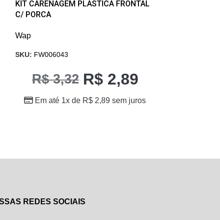
KIT CARENAGEM PLASTICA FRONTAL
C/ PORCA
Wap
SKU:
FW004544
Wap
SKU:
FW006043
R
R$
2,89
R$
3,32
Em até 1x
Em até 1x de
R$
2,89
sem juros
SSAS REDES SOCIAIS